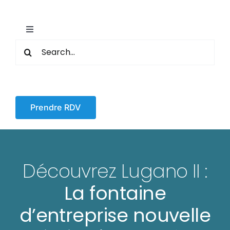
Skip
to
content
Toggle
Search
Navigation
Accueil
for:
Nos Offres
Prendre RDV
Vous informer
Contact et devis
Découvrez Lugano II :
La fontaine
Blog
d’entreprise nouvelle